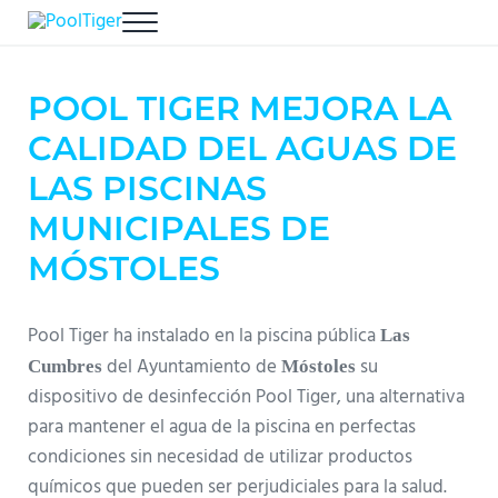
Saltar al contenido principal
Skip to header right navigation
Skip to site footer
Menu
PoolTiger
Calidad del Agua para tu piscina
POOL TIGER MEJORA LA
CALIDAD DEL AGUAS DE
LAS PISCINAS
MUNICIPALES DE
MÓSTOLES
Pool Tiger ha instalado en la piscina pública
Las
del Ayuntamiento de
su
Cumbres
Móstoles
dispositivo de desinfección Pool Tiger, una alternativa
para mantener el agua de la piscina en perfectas
condiciones sin necesidad de utilizar productos
químicos que pueden ser perjudiciales para la salud.